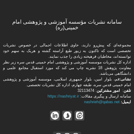
سامانه نشریات مؤسسه آموزشی و پژوهشی امام
خمینی(ره)
مجموعه‌ای که پیش‌رو دارید،‌ حاوی اطلاعات اجمالی در خصوص نشریات
تخصصی است که تاکنون به زیور طبع آراسته گشته و هریک به سهم خود
توانسته‌اند، مخاطبان فرهیخته‌ زیادی را جذب نمایند.
اداره كل نشریات موسسه آموزشی و پژوهشی امام خمینی قدس سره زیر نظر
معاونت پژوهش 18 نشریه چاپ می کند که مورد استقبال مجامع علمی و
دانشگاهی می‌باشد.
نشانی:
قم، بلوار امین، بلوار جمهوری اسلامی، موسسه آموزشی و پژوهشی
امام خمینی قدس سره، طبقه چهارم، اداره كل نشریات تخصصی.
تلفن
:
امور مشتركین
: 32113474
سامانه ارسال و پیگیری مقالات:
https://nashriyat.ir
ایمیل:
nashrieh@qabas.net