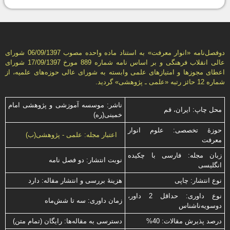
دوفصل‌نامه «انوار معرفت» به استناد ماده واحده مصوب 06/09/1397 شورای
عالی انقلاب فرهنگی و بر اساس نامه شماره 889 مورخ 17/09/1397 شورای
اعطای مجوزها و امتيازهای علمی وابسته به شورای عالی حوزه‌های علميه، از
شماره 12 حائز رتبه «علمی ـ پژوهشی» گرديد.
ناشر: موسسه آموزشی و پژوهشی امام
محل چاپ: ایران، قم
خمینی(ره)
حوزۀ تخصصی: علوم انوار
اعتبار مجله: علمی - پژوهشی(ب)
معرفت
زبان مجله: فارسی با چكیده
نوبت انتشار: دو فصل نامه
انگلیسی
نوع انتشار: چاپی
هزینۀ بررسی و انتشار مقاله: دارد
نوع داوری: حداقل 2 داور،
زمان داوری: سه تا شش‌ماه
دوسویه‌ناشناس
درصد پذیرش مقالات: 40%
دسترسی به مقاله‌ها: رایگان (تمام متن)