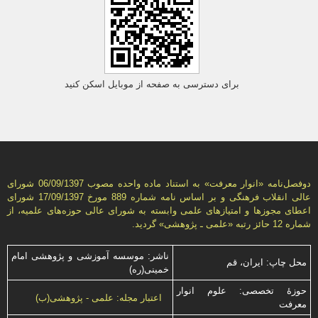
برای دسترسی به صفحه از موبایل اسکن کنید
دوفصل‌نامه «انوار معرفت» به استناد ماده واحده مصوب 06/09/1397 شورای
عالی انقلاب فرهنگی و بر اساس نامه شماره 889 مورخ 17/09/1397 شورای
اعطای مجوزها و امتيازهای علمی وابسته به شورای عالی حوزه‌های علميه، از
شماره 12 حائز رتبه «علمی ـ پژوهشی» گرديد.
ناشر: موسسه آموزشی و پژوهشی امام
محل چاپ: ایران، قم
خمینی(ره)
حوزۀ تخصصی: علوم انوار
اعتبار مجله: علمی - پژوهشی(ب)
معرفت