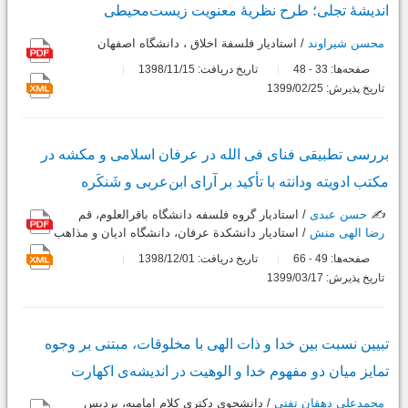
اندیشۀ تجلی؛ طرح نظریۀ معنویت زیست‌محیطی
محسن شیراوند
/ استادیار فلسفة اخلاق ، دانشگاه اصفهان
صفحه‌ها:
33
48
تاریخ دریافت: 1398/11/15
-
تاریخ پذیرش: 1399/02/25
بررسی تطبیقی فنای فی الله در عرفان اسلامی و مکشه در
مکتب ادویته ودانته با تأکید بر آرای ابن‌عربی و شَنکَره
✍️
حسن عبدی
/ استادیار گروه فلسفه دانشگاه باقرالعلوم، قم
رضا الهی منش
/ استادیار دانشکدة عرفان، دانشگاه ادیان و مذاهب
صفحه‌ها:
49
66
تاریخ دریافت: 1398/12/01
-
تاریخ پذیرش: 1399/03/17
تبیین نسبت بین خدا و ذات الهی با مخلوقات، مبتنی بر وجوه
تمایز میان دو مفهوم خدا و الوهیت در اندیشه‌ی اکهارت
محمدعلی دهقان تفتی
/ دانشجوی دکتری کلام امامیه، پردیس