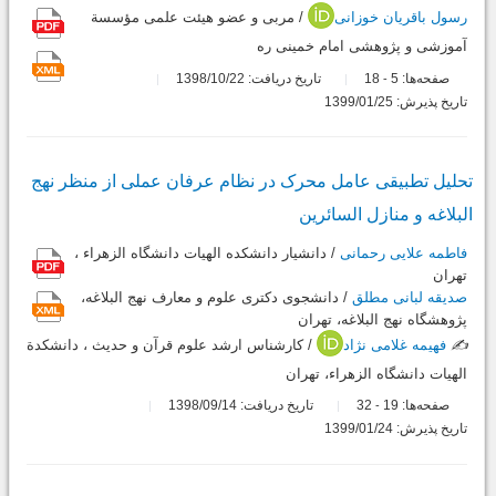
رسول باقریان خوزانی
/ مربی و عضو هیئت علمی مؤسسة
آموزشی و پژوهشی امام خمینی ره
صفحه‌ها:
5
18
تاریخ دریافت: 1398/10/22
-
تاریخ پذیرش: 1399/01/25
تحلیل تطبیقی عامل محرک در نظام عرفان عملی از منظر نهج
البلاغه و منازل السائرین
فاطمه علایی رحمانی
/ دانشیار دانشکده الهیات دانشگاه الزهراء ،
تهران
صدیقه لبانی مطلق
/ دانشجوی دکتری علوم و معارف نهج البلاغه،
پژوهشگاه نهج البلاغه، تهران
✍️
فهیمه غلامی نژاد
/ کارشناس ارشد علوم قرآن و حدیث ، دانشکدة
الهیات دانشگاه الزهراء، تهران
صفحه‌ها:
19
32
تاریخ دریافت: 1398/09/14
-
تاریخ پذیرش: 1399/01/24