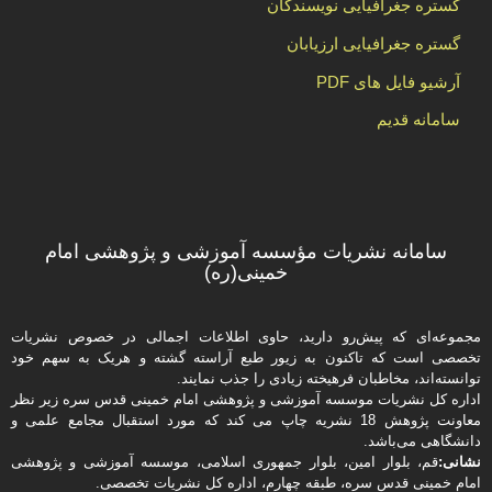
گستره جغرافیایی نویسندگان
گستره جغرافیایی ارزیابان
آرشیو فایل های PDF
سامانه قدیم
سامانه نشریات مؤسسه آموزشی و پژوهشی امام
خمینی(ره)
مجموعه‌ای که پیش‌رو دارید،‌ حاوی اطلاعات اجمالی در خصوص نشریات
تخصصی است که تاکنون به زیور طبع آراسته گشته و هریک به سهم خود
توانسته‌اند، مخاطبان فرهیخته‌ زیادی را جذب نمایند.
اداره كل نشریات موسسه آموزشی و پژوهشی امام خمینی قدس سره زیر نظر
معاونت پژوهش 18 نشریه چاپ می کند که مورد استقبال مجامع علمی و
دانشگاهی می‌باشد.
نشانی:
قم، بلوار امین، بلوار جمهوری اسلامی، موسسه آموزشی و پژوهشی
امام خمینی قدس سره، طبقه چهارم، اداره كل نشریات تخصصی.