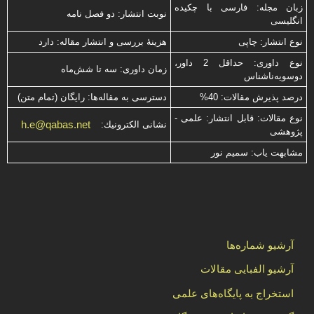
زبان مجله: فارسی با چكیده
نوبت انتشار: دو فصل نامه
انگلیسی
نوع انتشار: چاپی
هزینۀ بررسی و انتشار مقاله: دارد
نوع داوری: حداقل 2 داور،
زمان داوری: سه تا شش‌ماه
دوسویه‌ناشناس
درصد پذیرش مقالات: 40%
دسترسی به مقاله‌ها: رایگان (تمام متن)
نوع مقالات: قابل انتشار: علمی -
h.e@qabas.net
نشانی الكترونیك:
پژوهشی
مشابهت ياب: سميم نور
آرشیو شماره‌ها
آرشیو الفبایی مقالات
استخراج به پایگاه‌های علمی