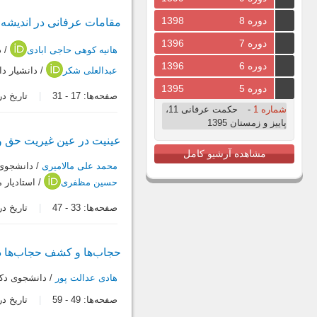
دوره 8
1398
مقامات عرفانی در اندیشه‌
دوره 7
1396
هانیه کوهی حاجی ابادی
/ د
دوره 6
1396
عبدالعلی شکر
/ دانشیار دا
دوره 5
1395
صفحه‌ها:
17
-
31
تاریخ دریافت:
شماره 1
-
حکمت عرفانی 11،
پاییز و زمستان 1395
عینیت در عین غیریت حق و
مشاهده آرشیو کامل
محمد علی مالامیری
/ دانشجوی
حسین مظفری
/ استادیار
صفحه‌ها:
33
-
47
تاریخ دریافت:
حجاب‌ها و کشف حجاب‌ها 
هادی عدالت پور
/ دانشجوی دک
صفحه‌ها:
49
-
59
تاریخ دریافت: