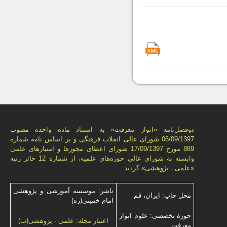
دوفصل‌نامه «انوار معرفت» به استناد ماده واحده مصوب
06/09/1397 شورای عالی انقلاب فرهنگی و بر اساس نامه شماره
889 مورخ 17/09/1397 شورای اعطای مجوزها و امتيازهای علمی
وابسته به شورای عالی حوزه‌های علميه، از شماره 12 حائز رتبه
«علمی ـ پژوهشی» گرديد.
ناشر: موسسه آموزشی و پژوهشی
محل چاپ: ایران، قم
امام خمینی(ره)
حوزۀ تخصصی: علوم انوار
اعتبار مجله: علمی - پژوهشی(ب)
معرفت