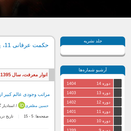
جلد نشریه
حکمت عرفانی 11، پاییز و زمستان 1395
آرشیو شماره‌ها
انوار معرفت، سال 1395، جلد پنجم، شماره اول، پیاپی 11، پاییز و زمستان، 100 صفحه
دوره 14
1404
دوره 13
1403
مراتب وجودی عالم کبیر از
دوره 12
1402
حسین مظفری
/ استادیار
دوره 11
1401
صفحه‌ها:
5
-
15
تاریخ دریافت: 7
دوره 10
1400
دوره 9
1399